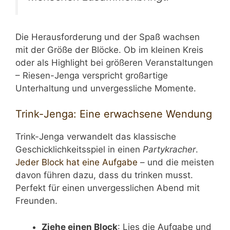
Die Herausforderung und der Spaß wachsen
mit der Größe der Blöcke. Ob im kleinen Kreis
oder als Highlight bei größeren Veranstaltungen
– Riesen-Jenga verspricht großartige
Unterhaltung und unvergessliche Momente.
Trink-Jenga: Eine erwachsene Wendung
Trink-Jenga verwandelt das klassische
Geschicklichkeitsspiel in einen
Partykracher
.
Jeder Block hat eine Aufgabe
– und die meisten
davon führen dazu, dass du trinken musst.
Perfekt für einen unvergesslichen Abend mit
Freunden.
Ziehe einen Block
: Lies die Aufgabe und