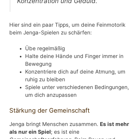
Konzentration und Geduld.
Hier sind ein paar Tipps, um deine Feinmotorik
beim Jenga-Spielen zu schärfen:
Übe regelmäßig
Halte deine Hände und Finger immer in
Bewegung
Konzentriere dich auf deine Atmung, um
ruhig zu bleiben
Spiele unter verschiedenen Bedingungen,
um dich anzupassen
Stärkung der Gemeinschaft
Jenga bringt Menschen zusammen.
Es ist mehr
als nur ein Spiel
; es ist eine