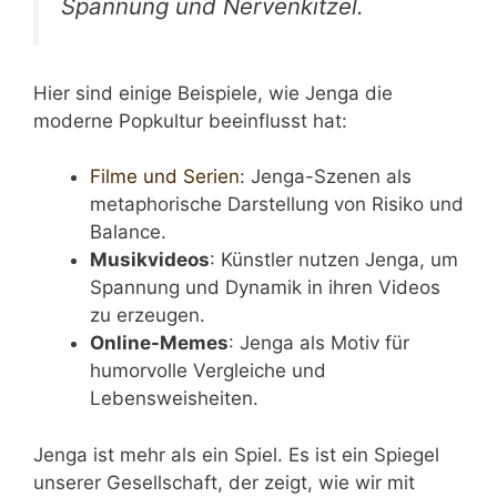
Spannung und Nervenkitzel.
Hier sind einige Beispiele, wie Jenga die
moderne Popkultur beeinflusst hat:
Filme und Serien
: Jenga-Szenen als
metaphorische Darstellung von Risiko und
Balance.
Musikvideos
: Künstler nutzen Jenga, um
Spannung und Dynamik in ihren Videos
zu erzeugen.
Online-Memes
: Jenga als Motiv für
humorvolle Vergleiche und
Lebensweisheiten.
Jenga ist mehr als ein Spiel. Es ist ein Spiegel
unserer Gesellschaft, der zeigt, wie wir mit