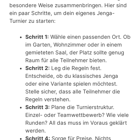
besondere Weise zusammenbringen. Hier sind
ein paar Schritte, um dein eigenes Jenga-
Turnier zu starten:
Schritt 1:
Wähle einen passenden Ort. Ob
im Garten, Wohnzimmer oder in einem
gemieteten Saal, der Platz sollte genug
Raum für alle Teilnehmer bieten.
Schritt 2:
Leg die Regeln fest.
Entscheide, ob du klassisches Jenga
oder eine Variante spielen möchtest.
Stelle sicher, dass alle Teilnehmer die
Regeln verstehen.
Schritt 3:
Plane die Turnierstruktur.
Einzel- oder Teamwettbewerb? Wie viele
Runden? All das muss im Voraus geklärt
werden.
Schritt 4:
Sorge für Preise. Nichts