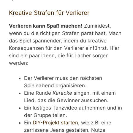
Kreative Strafen für Verlierer
Verlieren kann Spaß machen!
Zumindest,
wenn du die richtigen Strafen parat hast. Mach
das Spiel spannender, indem du kreative
Konsequenzen für den Verlierer einführst. Hier
sind ein paar Ideen, die für Lacher sorgen
werden:
Der Verlierer muss den nächsten
Spieleabend organisieren.
Eine Runde
Karaoke
singen, mit einem
Lied, das die Gewinner aussuchen.
Ein lustiges Tanzvideo aufnehmen und in
der Gruppe teilen.
Ein
DIY-Projekt starten
, wie z.B. eine
zerrissene Jeans gestalten. Nutze