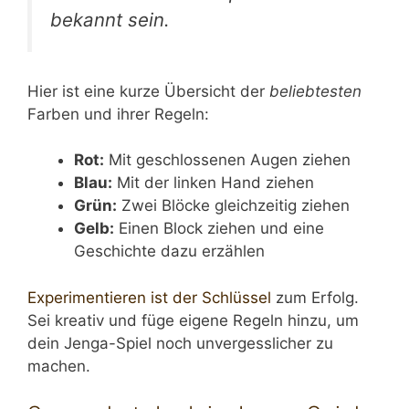
bekannt sein.
Hier ist eine kurze Übersicht der
beliebtesten
Farben und ihrer Regeln:
Rot:
Mit geschlossenen Augen ziehen
Blau:
Mit der linken Hand ziehen
Grün:
Zwei Blöcke gleichzeitig ziehen
Gelb:
Einen Block ziehen und eine
Geschichte dazu erzählen
Experimentieren ist der Schlüssel
zum Erfolg.
Sei kreativ und füge eigene Regeln hinzu, um
dein Jenga-Spiel noch unvergesslicher zu
machen.