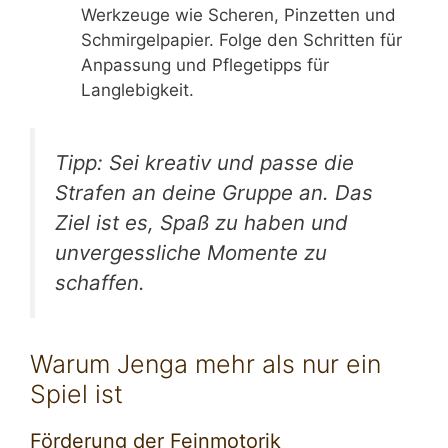
Werkzeuge wie Scheren, Pinzetten und
Schmirgelpapier. Folge den Schritten für
Anpassung und Pflegetipps für
Langlebigkeit.
Tipp: Sei kreativ und passe die
Strafen an deine Gruppe an. Das
Ziel ist es, Spaß zu haben und
unvergessliche Momente zu
schaffen.
Warum Jenga mehr als nur ein
Spiel ist
Förderung der Feinmotorik