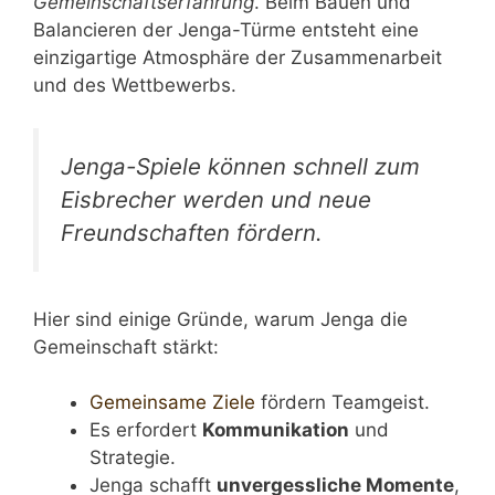
Gemeinschaftserfahrung
. Beim Bauen und
Balancieren der Jenga-Türme entsteht eine
einzigartige Atmosphäre der Zusammenarbeit
und des Wettbewerbs.
Jenga-Spiele können schnell zum
Eisbrecher werden und neue
Freundschaften fördern.
Hier sind einige Gründe, warum Jenga die
Gemeinschaft stärkt:
Gemeinsame Ziele
fördern Teamgeist.
Es erfordert
Kommunikation
und
Strategie.
Jenga schafft
unvergessliche Momente
,