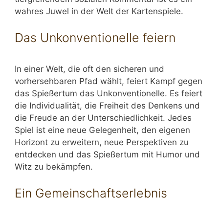
wahres Juwel in der Welt der Kartenspiele.
Das Unkonventionelle feiern
In einer Welt, die oft den sicheren und
vorhersehbaren Pfad wählt, feiert Kampf gegen
das Spießertum das Unkonventionelle. Es feiert
die Individualität, die Freiheit des Denkens und
die Freude an der Unterschiedlichkeit. Jedes
Spiel ist eine neue Gelegenheit, den eigenen
Horizont zu erweitern, neue Perspektiven zu
entdecken und das Spießertum mit Humor und
Witz zu bekämpfen.
Ein Gemeinschaftserlebnis