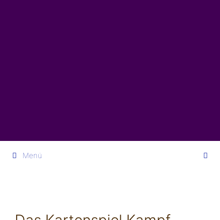
Springe
zum
Inhalt
Menü