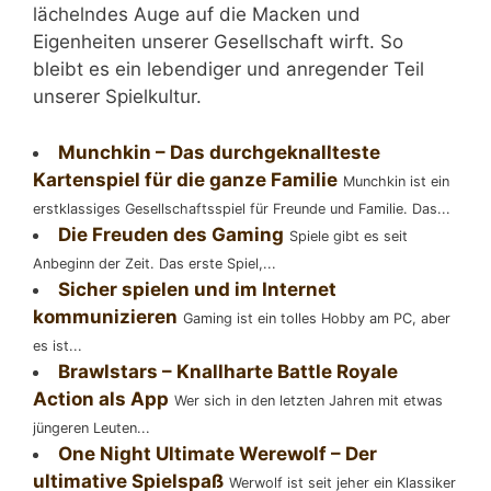
lächelndes Auge auf die Macken und
Eigenheiten unserer Gesellschaft wirft. So
bleibt es ein lebendiger und anregender Teil
unserer Spielkultur.
Munchkin – Das durchgeknallteste
Kartenspiel für die ganze Familie
Munchkin ist ein
erstklassiges Gesellschaftsspiel für Freunde und Familie. Das...
Die Freuden des Gaming
Spiele gibt es seit
Anbeginn der Zeit. Das erste Spiel,...
Sicher spielen und im Internet
kommunizieren
Gaming ist ein tolles Hobby am PC, aber
es ist...
Brawlstars – Knallharte Battle Royale
Action als App
Wer sich in den letzten Jahren mit etwas
jüngeren Leuten...
One Night Ultimate Werewolf – Der
ultimative Spielspaß
Werwolf ist seit jeher ein Klassiker