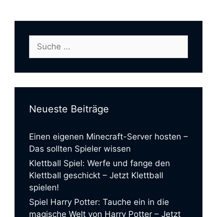
Suche
nach:
Neueste Beiträge
Einen eigenen Minecraft-Server hosten –
Das sollten Spieler wissen
Klettball Spiel: Werfe und fange den
Klettball geschickt – Jetzt Klettball
spielen!
Spiel Harry Potter: Tauche ein in die
magische Welt von Harry Potter – Jetzt