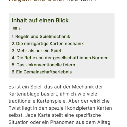
Inhalt auf einen Blick
Regeln und Spielmechanik
Die einzigartige Kartenmechanik
Mehr als nur ein Spiel
Die Reflexion der gesellschaftlichen Normen
Das Unkonventionelle feiern
Ein Gemeinschaftserlebnis
Es ist ein Spiel, das auf der Mechanik der
Kartenablage basiert, ähnlich wie viele
traditionelle Kartenspiele. Aber der wirkliche
Twist liegt in den speziell konzipierten Karten
selbst. Jede Karte stellt eine spezifische
Situation oder ein Phänomen aus dem Alltag